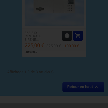
363-21X


CENTRALE
SIRÈNE...
225,00 €
Prix
Prix
325,00 €
-100,00 €
de
-100,00 €
base
Affichage 1-3 de 3 article(s)

Retour en haut