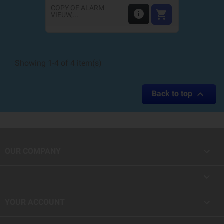
COPY OF ALARM


VIEUW,...
Showing 1-4 of 4 item(s)

Back to top

OUR COMPANY


YOUR ACCOUNT