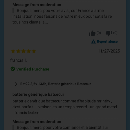
Message from moderation
Bonjour, merci pou votre avis , sur France alarme
installation, nous faisons de notre mieux pour satisfaire
tous nos clients, a...
thumb_up
thumb_down
(
0
)
(
0
)
report_problem
Report abuse
11/27/2025
francis l.
check_circle_outline
Verified Purchase
keyboard_arrow_right
Bat22 3,6v 13Ah, Batterie générique Batsecur
batterie générique batsecur
batterie générique batsecur comme d'habitude mr héry ,
c'est parfait . livraison en un temps record . un grand merci
. francis leclere
Message from moderation
Bonjour, merci pour votre confiance et à bientôt sur